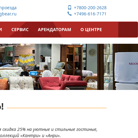
проезда
+7800-200-2628
bear.ru
+7496-616-7171
И
СЕРВИС
АРЕНДАТОРАМ
О ЦЕНТРЕ
!
м скидка 25% на уютные и стильные гостиные,
коллекций «Кантри» и «Анри».