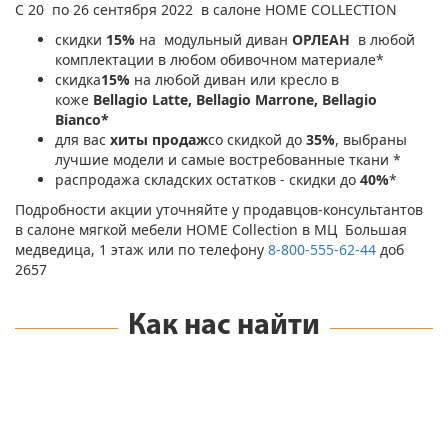
С 20 по
26
сентября 2022
в салоне​ HOME COLLECTION​
скидки
15%
на​ ​ модульный диван
ОРЛЕАН
в любой
комплектации в любом обивочном материале*
скидка
15%
на любой диван или кресло в
коже
Bellagio Latte, Bellagio Marrone, Bellagio
Bianco*
для вас
хиты продаж
со скидкой до​
35%
, выбраны
лучшие модели и самые востребованные ткани *
распродажа​ складских остатков​ - скидки до
40%
*
Подробности​
акции
​ уточняйте у продавцов-консультантов
в салоне мягкой мебели​ HOME Collection​ в МЦ Большая
медведица, 1 этаж или по телефону​
8-800-555-62-44
​ доб
2657
Как нас найти