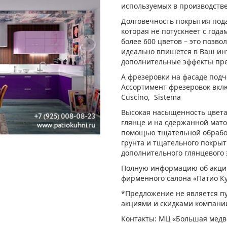
используемых в производстве
Долговечность покрытия подар
которая не потускнеет с года
более 600 цветов – это позво
идеально впишется в Ваш ин
дополнительные эффекты пре
А фрезеровки на фасаде подч
Ассортимент фрезеровок вклю
Cuscino, Sistema
Высокая насыщенность цвета
глянце и на сдержанной мато
помощью тщательной обработ
грунта и тщательного покрыт
дополнительного глянцевого 
Полную информацию об акции
фирменного салона «Патио Кух
*Предложение не является пу
акциями и скидками компани
Контакты: МЦ «Большая медве