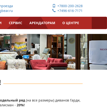
проезда
+7800-200-2628
bear.ru
+7496-616-7171
И
СЕРВИС
АРЕНДАТОРАМ
О ЦЕНТРЕ
!
модельный ряд
(на все размеры) диванов Гарди,
алисман -
20%!