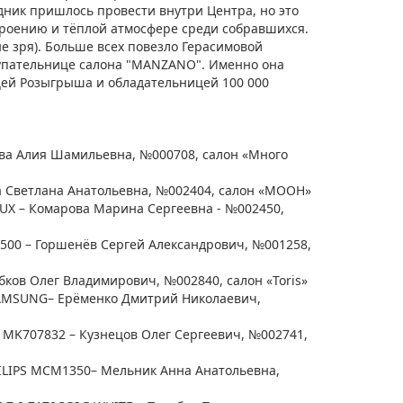
дник пришлось провести внутри Центра, но это
роению и тёплой атмосфере среди собравшихся.
не зря). Больше всех повезло Герасимовой
упательнице салона "MANZANO". Именно она
цей Розыгрыша и обладательницей 100 000
ва Алия Шамильевна, №000708, салон «Много
а Светлана Анатольевна, №002404, салон «МООН»
UX – Комарова Марина Сергеевна - №002450,
00 – Горшенёв Сергей Александрович, №001258,
ов Олег Владимирович, №002840, салон «Toris»
AMSUNG– Ерёменко Дмитрий Николаевич,
MK707832 – Кузнецов Олег Сергеевич, №002741,
LIPS MCM1350– Мельник Анна Анатольевна,