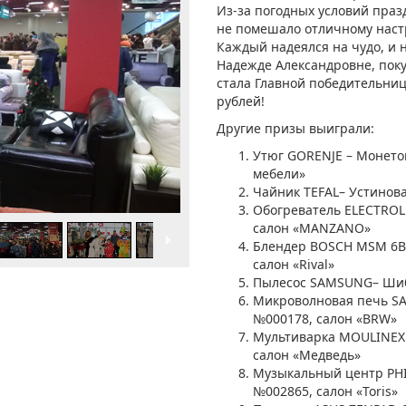
Из-за погодных условий праз
не помешало отличному наст
Каждый надеялся на чудо, и 
Надежде Александровне, пок
стала Главной победительни
рублей!
Другие призы выиграли:
Утюг GORENJE – Монето
мебели»
Чайник TEFAL– Устинов
Обогреватель ELECTROL
салон «MANZANO»
Блендер BOSCH MSM 6B5
салон «Rival»
Пылесос SAMSUNG– Шибк
Микроволновая печь S
№000178, салон «BRW»
Мультиварка MOULINEX 
салон «Медведь»
Музыкальный центр PHI
№002865, салон «Toris»